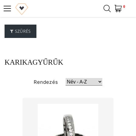
0
SZŰRÉS
KARIKAGYŰRŰK
Rendezés