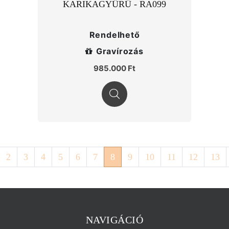
KARIKAGYŰRŰ - RA099
Rendelhető
Gravírozás
985.000 Ft
2
3
4
5
6
7
8
9
10
11
12
13
NAVIGÁCIÓ