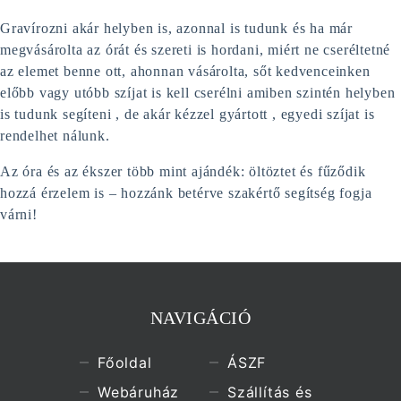
Gravírozni akár helyben is, azonnal is tudunk és ha már
megvásárolta az órát és szereti is hordani, miért ne cseréltetné
az elemet benne ott, ahonnan vásárolta, sőt kedvenceinken
előbb vagy utóbb szíjat is kell cserélni amiben szintén helyben
is tudunk segíteni , de akár kézzel gyártott , egyedi szíjat is
rendelhet nálunk.
Az óra és az ékszer több mint ajándék: öltöztet és fűződik
hozzá érzelem is – hozzánk betérve szakértő segítség fogja
várni!
NAVIGÁCIÓ
Főoldal
ÁSZF
Webáruház
Szállítás és