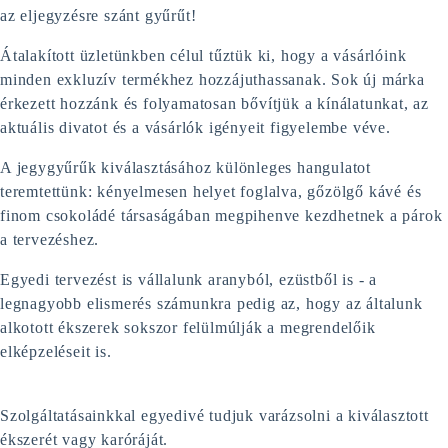
az eljegyzésre szánt gyűrűt!
Átalakított üzletünkben célul tűztük ki, hogy a vásárlóink
minden exkluzív termékhez hozzájuthassanak. Sok új márka
érkezett hozzánk és folyamatosan bővítjük a kínálatunkat, az
aktuális divatot és a vásárlók igényeit figyelembe véve.
A jegygyűrűk kiválasztásához különleges hangulatot
teremtettünk: kényelmesen helyet foglalva, gőzölgő kávé és
finom csokoládé társaságában megpihenve kezdhetnek a párok
a tervezéshez.
Egyedi tervezést is vállalunk aranyból, ezüstből is - a
legnagyobb elismerés számunkra pedig az, hogy az általunk
alkotott ékszerek sokszor felülmúlják a megrendelőik
elképzeléseit is.
Szolgáltatásainkkal egyedivé tudjuk varázsolni a kiválasztott
ékszerét vagy karóráját.