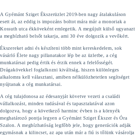
A Gyémánt Sziget Ékszerüzlet 2019-ben nagy átalakuláson
esett át, az eddig is impozáns boltot
mára már a monoriak a
Kossuth utca ékköveként emlegetik. A megújult külső ugyanazt
a megbízható belsőt takarja, ami 30 éve dolgozik a vevőkért.
Ékszereket adni és készíteni több mint kereskedelem, sok
vásárló Élete nagy pillanatakor lép be az üzletbe, a cég
munkatársai pedig értik és érzik ennek a felelősségét.
Drágakövekkel foglalkozni kiváltság, hiszen különleges
alkalomra kell választani, amiben nélkülözhetetlen segítséget
nyújtanak a cég munkatársai.
A cég tulajdonosa az édesanyját követve vezeti a családi
vállalkozást, minden tudásával és tapasztalatával azon
dolgozva, hogy a következő harminc évben is a környék
meghatározó pontja legyen a Gyémánt Sziget Ékszer és Óra
Szalon. A megbízhatóság legfőbb jele, hogy generációk adják
egymásnak a kilincset, az apa után már a fiú is tőlünk vásárolja