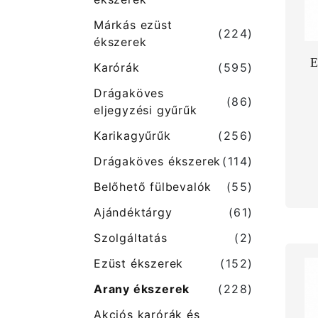
Márkás ezüst
(224)
ékszerek
E
Karórák
(595)
Drágaköves
(86)
eljegyzési gyűrűk
Karikagyűrűk
(256)
Drágaköves ékszerek
(114)
Belőhető fülbevalók
(55)
Ajándéktárgy
(61)
Szolgáltatás
(2)
Ezüst ékszerek
(152)
Arany ékszerek
(228)
Akciós karórák és