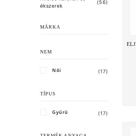
(56)
ékszerek
MÁRKA
ELJ
NEM
Női
(17)
TÍPUS
Gyűrű
(17)
TERMÉK ANYAGA