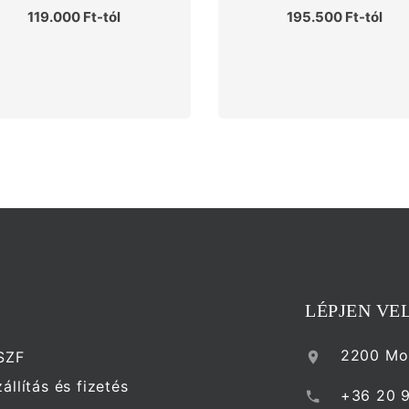
119.000 Ft-tól
195.500 Ft-tól
LÉPJEN VE
2200 Mon
SZF
állítás és fizetés
+36 20 