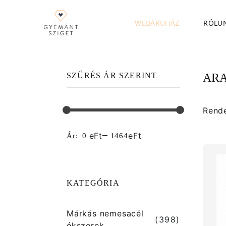
WEBÁRUHÁZ
RÓLU
SZŰRÉS ÁR SZERINT
ARA
Rend
eFt
eFt
Ár:
KATEGÓRIA
Márkás nemesacél
(398)
ékszerek