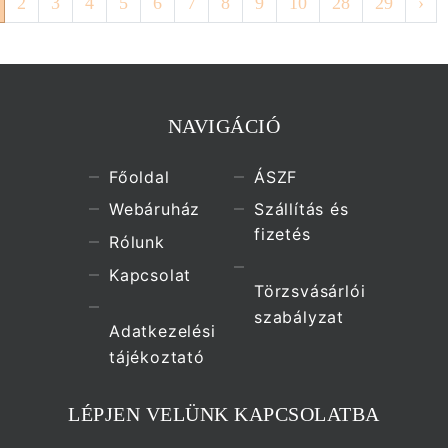
2
3
4
5
6
7
8
9
10
28
29
›
NAVIGÁCIÓ
Főoldal
ÁSZF
Webáruház
Szállítás és
fizetés
Rólunk
Kapcsolat
Törzsvásárlói
szabályzat
Adatkezelési
tájékoztató
LÉPJEN VELÜNK KAPCSOLATBA