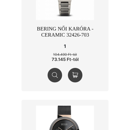
BERING NŐI KARÓRA -
CERAMIC 32426-703
1
104.490 Ft-tól
73.145 Ft-tól