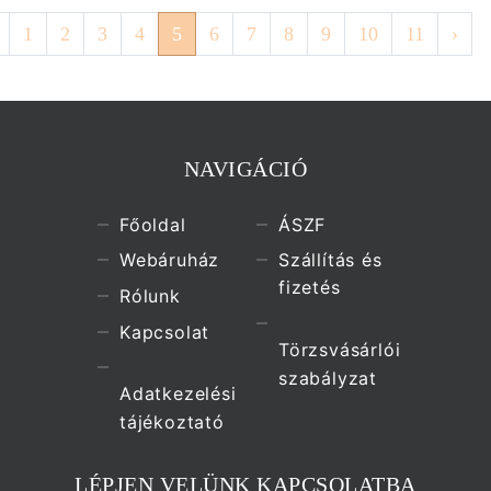
1
2
3
4
5
6
7
8
9
10
11
›
NAVIGÁCIÓ
Főoldal
ÁSZF
Webáruház
Szállítás és
fizetés
Rólunk
Kapcsolat
Törzsvásárlói
szabályzat
Adatkezelési
tájékoztató
LÉPJEN VELÜNK KAPCSOLATBA