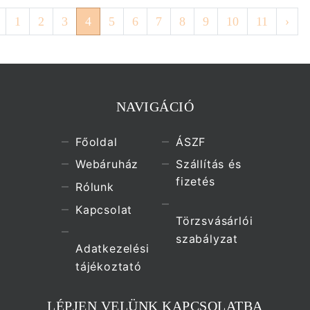
1
2
3
4
5
6
7
8
9
10
11
›
NAVIGÁCIÓ
Főoldal
ÁSZF
Webáruház
Szállítás és
fizetés
Rólunk
Kapcsolat
Törzsvásárlói
szabályzat
Adatkezelési
tájékoztató
LÉPJEN VELÜNK KAPCSOLATBA