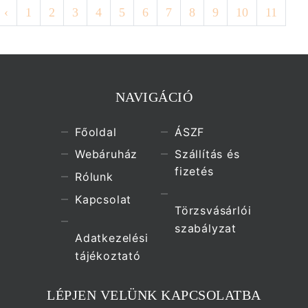
‹
1
2
3
4
5
6
7
8
9
10
11
NAVIGÁCIÓ
Főoldal
ÁSZF
Webáruház
Szállítás és
fizetés
Rólunk
Kapcsolat
Törzsvásárlói
szabályzat
Adatkezelési
tájékoztató
LÉPJEN VELÜNK KAPCSOLATBA