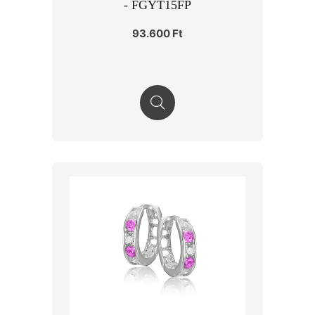
- FGYT15FP
93.600 Ft