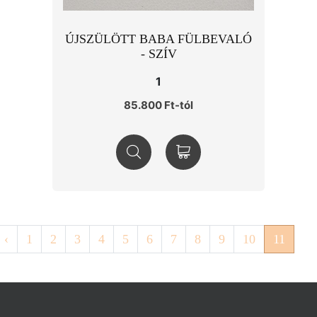
ÚJSZÜLÖTT BABA FÜLBEVALÓ
- SZÍV
1
85.800 Ft-tól
‹
1
2
3
4
5
6
7
8
9
10
11