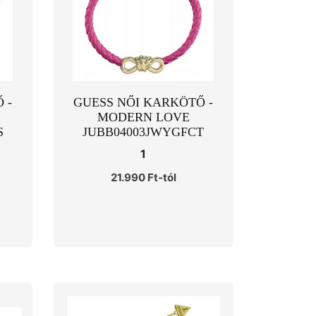
 -
GUESS NŐI KARKÖTŐ -
MODERN LOVE
S
JUBB04003JWYGFCT
1
21.990 Ft-tól