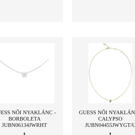
ESS NŐI NYAKLÁNC -
GUESS NŐI NYAKLÁN
BORBOLETA
CALYPSO
JUBN06134JWRHT
JUBN04455JWYGT/
1
1