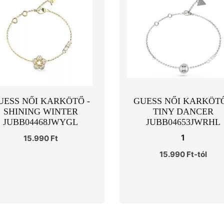
UESS NŐI KARKÖTŐ -
GUESS NŐI KARKÖTŐ
SHINING WINTER
TINY DANCER
JUBB04468JWYGL
JUBB04653JWRHL
1
15.990 Ft
15.990 Ft-tól