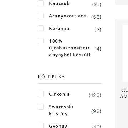
Kaucsuk
(21)
Aranyozott acél
(56)
Kerámia
(3)
100%
újrahasznosított
(4)
anyagból készült
KŐ TÍPUSA
GU
Cirkónia
(123)
AM
Swarovski
(92)
kristály
Gyöngy
(16)