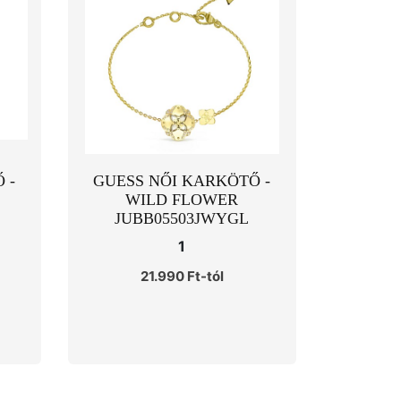
 -
GUESS NŐI KARKÖTŐ -
WILD FLOWER
JUBB05503JWYGL
1
21.990 Ft-tól