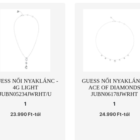
ESS NŐI NYAKLÁNC -
GUESS NŐI NYAKLÁN
4G LIGHT
ACE OF DIAMOND
JUBN05234JWRHT/U
JUBN06178JWRHT
1
1
23.990 Ft-tól
24.990 Ft-tól