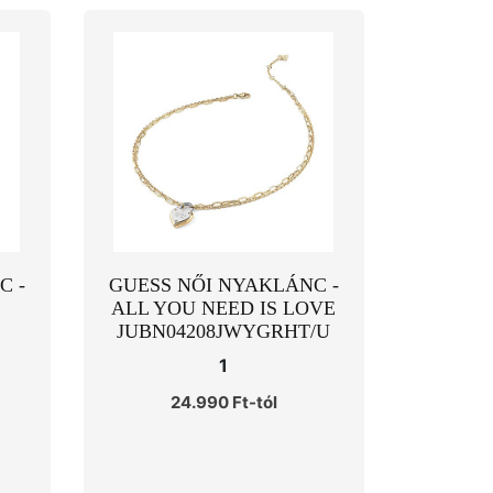
C -
GUESS NŐI NYAKLÁNC -
S
ALL YOU NEED IS LOVE
JUBN04208JWYGRHT/U
1
24.990 Ft-tól