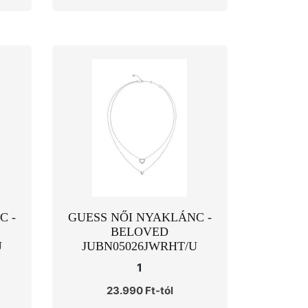
C -
GUESS NŐI NYAKLÁNC -
BELOVED
U
JUBN05026JWRHT/U
1
23.990 Ft-tól