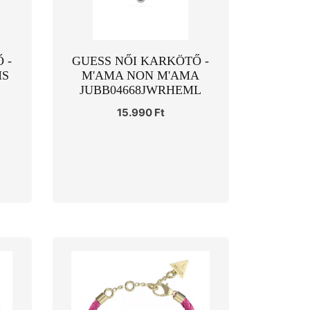
 -
GUESS NŐI KARKÖTŐ -
HS
M'AMA NON M'AMA
JUBB04668JWRHEML
15.990 Ft