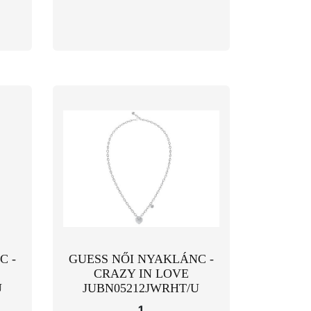
C -
GUESS NŐI NYAKLÁNC -
CRAZY IN LOVE
U
JUBN05212JWRHT/U
1