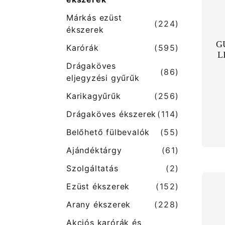
Márkás ezüst
(224)
ékszerek
G
Karórák
(595)
L
Drágaköves
(86)
eljegyzési gyűrűk
Karikagyűrűk
(256)
Drágaköves ékszerek
(114)
Belőhető fülbevalók
(55)
Ajándéktárgy
(61)
Szolgáltatás
(2)
Ezüst ékszerek
(152)
Arany ékszerek
(228)
Akciós karórák és