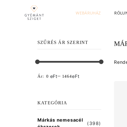
WEBÁRUHÁZ
RÓLU
SZŰRÉS ÁR SZERINT
MÁR
Rend
eFt
eFt
Ár:
KATEGÓRIA
Márkás nemesacél
(398)
ékszerek