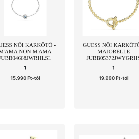
UESS NŐI KARKÖTŐ -
GUESS NŐI KARKÖTŐ
M'AMA NON M'AMA
MAJORELLE
JUBB04668JWRHLSL
JUBB05372JWYGRH
1
1
15.990 Ft-tól
19.990 Ft-tól