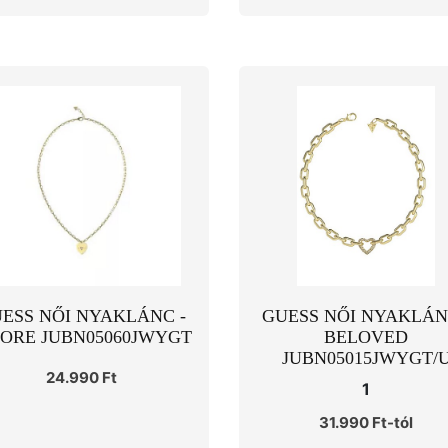
ESS NŐI NYAKLÁNC -
GUESS NŐI NYAKLÁN
ORE JUBN05060JWYGT
BELOVED
JUBN05015JWYGT/
24.990 Ft
1
31.990 Ft-tól