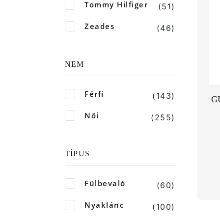
Tommy Hilfiger
(51)
Zeades
(46)
NEM
Férfi
(143)
G
Női
(255)
TÍPUS
Fülbevaló
(60)
Nyaklánc
(100)