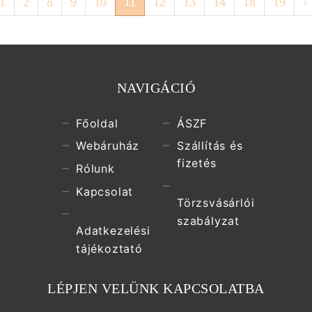
1
2
8
9
10
11
12
13
14
18
19
›
NAVIGÁCIÓ
Főoldal
ÁSZF
Webáruház
Szállítás és
fizetés
Rólunk
Kapcsolat
Törzsvásárlói
szabályzat
Adatkezelési
tájékoztató
LÉPJEN VELÜNK KAPCSOLATBA