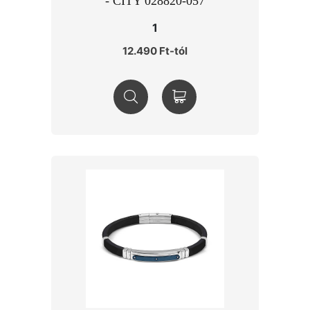
- CITY 028820-057
1
12.490 Ft-tól