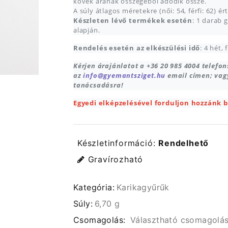
kövek árának összegéből adódik össze.
A súly átlagos méretekre (női: 54, férfi: 62) é
Készleten lévő termékek esetén
: 1 darab 
alapján.
Rendelés esetén az elkészülési idő
: 4 hét,
Kérjen árajánlatot a +36 20 985 4004 telefo
az
info@gyemantsziget.hu
email címen; vag
tanácsadásra!
Egyedi elképzelésével forduljon hozzánk 
Készletinformáció:
Rendelhető
Gravírozható
Kategória:
Karikagyűrűk
Súly:
6,70 g
Csomagolás:
Választható csomagolá