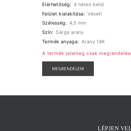
Elérhetőség:
4 héten belül
Felület kialakítása:
Vésett
Szélesség:
4,5 mm
Szín:
Sárga arany
Termék anyaga:
Arany 14K
A termék jelenleg csak megrendelés
MEGRENDELEM
LÉPJEN VE