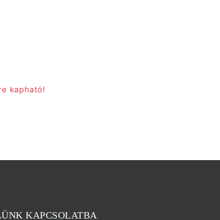
re kapható!
LÜNK KAPCSOLATBA