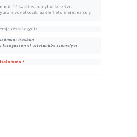
rtendő, 14 karátos aranyból készítve.
gyűrűre vonatkozik, az elérhető méret és súly
 fémjelzéssel együtt.
nszámon; írásban
y látogasson el üzletünkbe személyes
bizalommal!
s