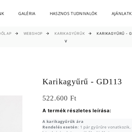
NK
GALÉRIA
HASZNOS TUDNIVALÓK
AJÁNLATK
DŐLAP
WEBSHOP
KARIKAGYŰRŰK
KARIKAGYŰRŰ - G
v
Karikagyűrű - GD113
522.600 Ft
A termék részletes leírása:
A karikagyűrűk ára
Rendelés esetén
: 1 pár gyűrűre vonatkozik