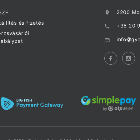
2200 Mon
SZF
állítás és fizetés
+36 20 
örzsvásárlói
info
gye
zabályzat