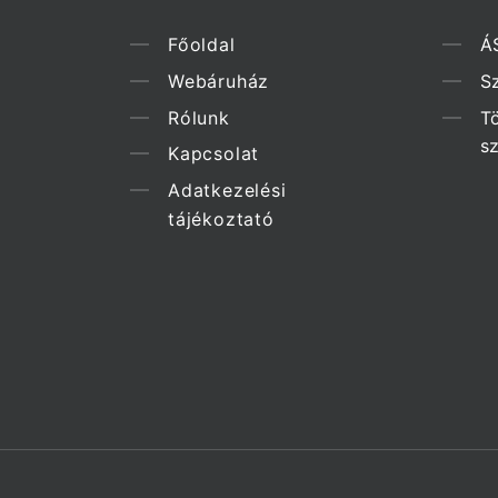
Főoldal
Á
Webáruház
Sz
Rólunk
T
s
Kapcsolat
Adatkezelési
tájékoztató