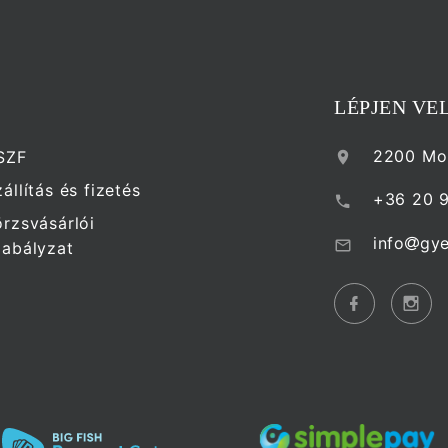
LÉPJEN VE
2200 Mon
SZF
állítás és fizetés
+36 20 
örzsvásárlói
info
gye
zabályzat