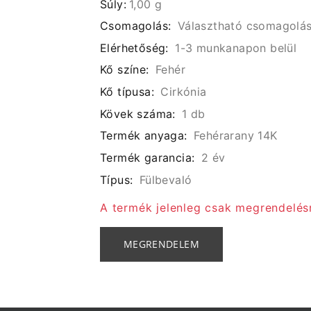
Súly:
1,00 g
Csomagolás:
Választható csomagolá
Elérhetőség:
1-3 munkanapon belül
Kő színe:
Fehér
Kő típusa:
Cirkónia
Kövek száma:
1 db
Termék anyaga:
Fehérarany 14K
Termék garancia:
2 év
Típus:
Fülbevaló
A termék jelenleg csak megrendelés
MEGRENDELEM