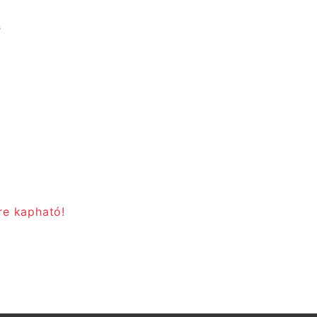
s
re kapható!