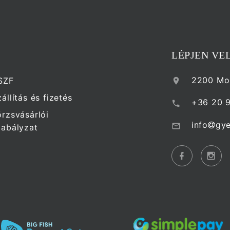
LÉPJEN VE
2200 Mon
SZF
állítás és fizetés
+36 20 
örzsvásárlói
info
gye
zabályzat