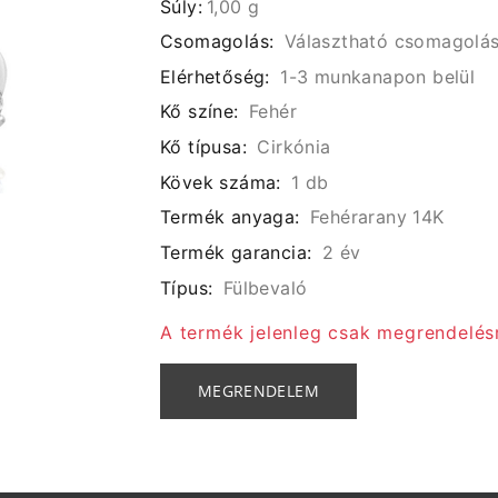
Súly:
1,00 g
Csomagolás:
Választható csomagolá
Elérhetőség:
1-3 munkanapon belül
Kő színe:
Fehér
Kő típusa:
Cirkónia
Kövek száma:
1 db
Termék anyaga:
Fehérarany 14K
Termék garancia:
2 év
Típus:
Fülbevaló
A termék jelenleg csak megrendelés
MEGRENDELEM