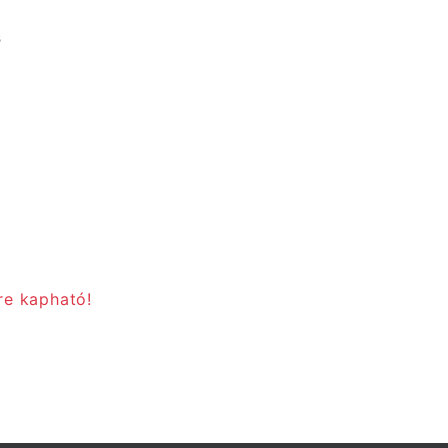
s
re kapható!