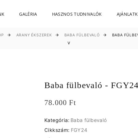
NK
GALÉRIA
HASZNOS TUDNIVALÓK
AJÁNLATK
OP
ARANY ÉKSZEREK
BABA FÜLBEVALÓ
BABA FÜLBE
v
Baba fülbevaló - FGY24
78.000 Ft
Kategória:
Baba fülbevaló
Cikkszám:
FGY24