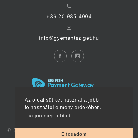
+36 20 985 4004
info
gyemantsziget.hu
Az oldal sütiket használ a jobb
felhasználói élmény érdekében.
Tudjon meg többet
©
2026
Gyémánt Sziget Webáruház
. Minden jog fenntartva.
Elfogadom